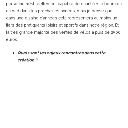
personne n’est réellement capable de quantifier le boom du
e-road dans les prochaines années, mais je pense que
dans une dizaine d’années cela représentera au moins un
tiers des pratiquants loisirs et sportifs dans notre région. Et
la très grande majorité des ventes de vélos à plus de 2500
euros.
Quels sont les enjeux rencontrés dans cette
création ?
En ce qui me concerne, ils sont multiples:
le premier, bien évidemment purement mercantile.
Comme je l’ai expliqué plus tôt, il aura ceux qui ont su
prendre le tournant du e-bike et les autres. Il est donc
primordial de ne pas rater le train de la
commercialisation des e-road dans la région.
de toucher de nouveaux clients via le salon