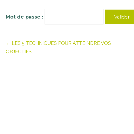
Mot de passe :
Navigation
← LES 5 TECHNIQUES POUR ATTEINDRE VOS
OBJECTIFS
de
l’article
USEFUL LINKS
Registration platform
Link to the races and tours registration platf
Règlement des courses et tours (Fr)
Règlement des course et tours